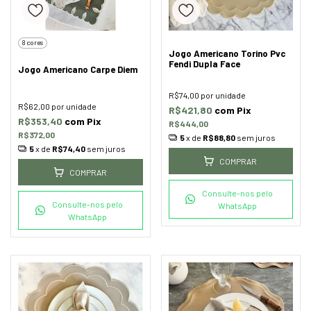
8 cores
Jogo Americano Torino Pvc
Fendi Dupla Face
Jogo Americano Carpe Diem
R$74,00
por unidade
R$62,00
por unidade
R$421,80
com
Pix
R$353,40
com
Pix
R$444,00
R$372,00
5
x de
R$88,80
sem juros
5
x de
R$74,40
sem juros
COMPRAR
COMPRAR
Consulte-nos pelo
Consulte-nos pelo
WhatsApp
WhatsApp