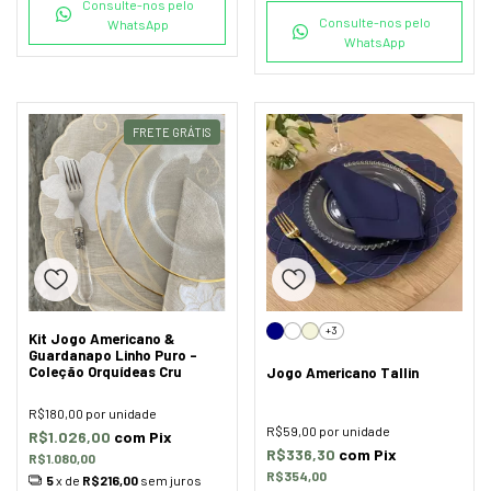
Consulte-nos pelo
Consulte-nos pelo
WhatsApp
WhatsApp
FRETE GRÁTIS
+3
Kit Jogo Americano &
Guardanapo Linho Puro -
Coleção Orquídeas Cru
Jogo Americano Tallin
R$180,00
por unidade
R$59,00
por unidade
R$1.026,00
com
Pix
R$336,30
com
Pix
R$1.080,00
R$354,00
5
x de
R$216,00
sem juros