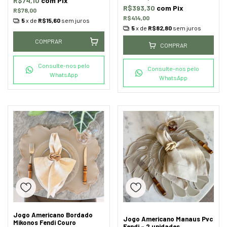
R$74,10
com
Pix
R$393,30
com
Pix
R$78,00
R$414,00
5
x de
R$15,60
sem juros
5
x de
R$82,80
sem juros
COMPRAR
COMPRAR
Consulte-nos pelo
Consulte-nos pelo
WhatsApp
WhatsApp
Jogo Americano Bordado
Jogo Americano Manaus Pvc
Mikonos Fendi Couro
Fendi - 2 unidades