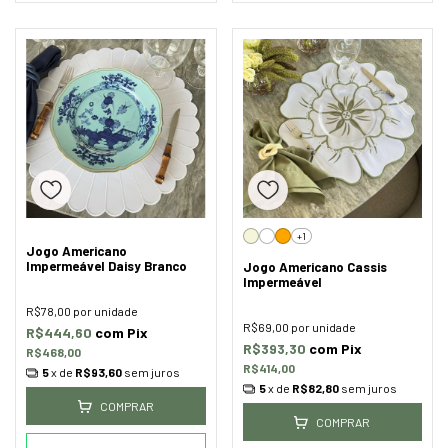
+1
Jogo Americano
Impermeável Daisy Branco
Jogo Americano Cassis
Impermeável
R$78,00
por unidade
R$69,00
por unidade
R$444,60
com
Pix
R$393,30
com
Pix
R$468,00
R$414,00
5
x de
R$93,60
sem juros
5
x de
R$82,80
sem juros
COMPRAR
COMPRAR