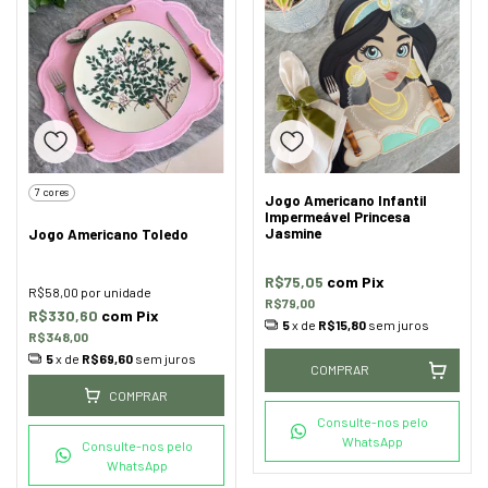
7 cores
Jogo Americano Infantil
Impermeável Princesa
Jasmine
Jogo Americano Toledo
R$75,05
com
Pix
R$58,00
por unidade
R$79,00
R$330,60
com
Pix
5
x de
R$15,80
sem juros
R$348,00
5
x de
R$69,60
sem juros
COMPRAR
COMPRAR
Consulte-nos pelo
WhatsApp
Consulte-nos pelo
WhatsApp