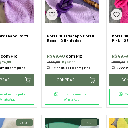
ardanapo Corfu
Porta Guardanapo Corfu
Porta G
Roxo - 2 Unidades
Pink - 2
0
com
Pix
R$49,40
com
Pix
R$49,4
$24,00
R$62,00
R$52,00
R$62,00
12,00
sem juros
5
x de
R$10,40
sem juros
5
x de
R
PRAR
COMPRAR
CO
nsulte-nos pelo
Consulte-nos pelo
C
WhatsApp
WhatsApp
16
%
OFF
16
%
OFF