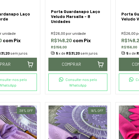
Porta Guardanapo Laço
ardanapo Laço
Porta G
Veludo Marsalla - 8
erde
Veludo 
Unidades
r unidade
R$26,00
por unidade
R$26,00
p
20
com
Pix
R$148,20
com
Pix
R$148,
R$156,00
R$156,00
31,20
sem juros
5
x de
R$31,20
sem juros
5
x de
R
PRAR
COMPRAR
CO
nsulte-nos pelo
Consulte-nos pelo
C
WhatsApp
WhatsApp
38
%
OFF
16
%
OFF