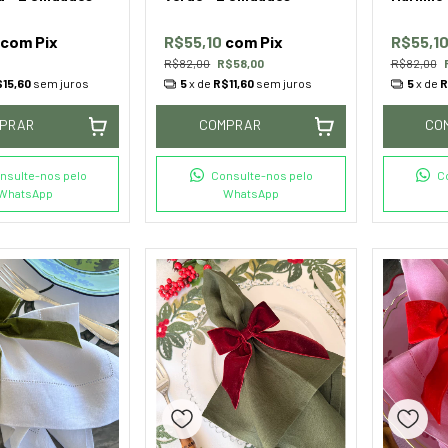
com
Pix
R$55,10
com
Pix
R$55,1
R$82,00
R$58,00
R$82,00
15,60
sem juros
5
x de
R$11,60
sem juros
5
x de
R
PRAR
COMPRAR
CO
nsulte-nos pelo
Consulte-nos pelo
C
WhatsApp
WhatsApp