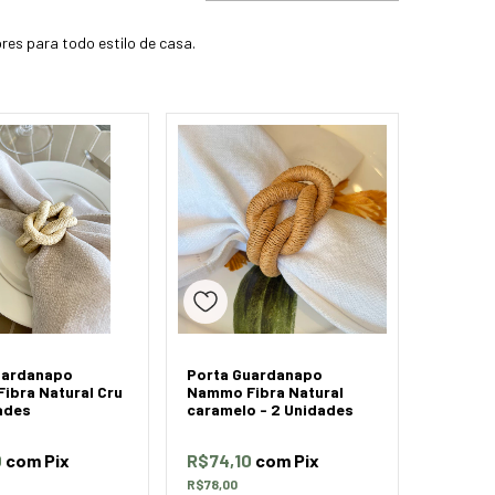
res para todo estilo de casa.
uardanapo
Porta Guardanapo
ibra Natural Cru
Nammo Fibra Natural
ades
caramelo - 2 Unidades
0
com
Pix
R$74,10
com
Pix
R$78,00