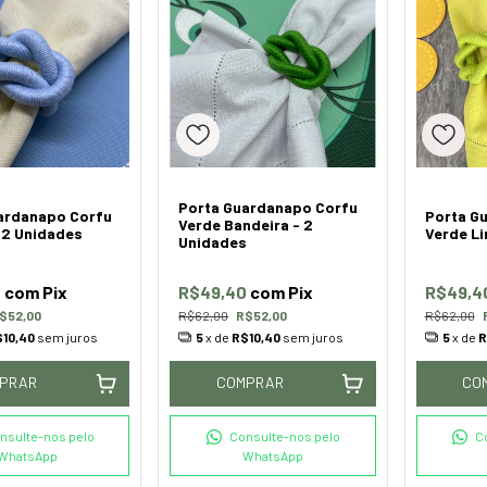
Porta Guardanapo Corfu
ardanapo Corfu
Porta G
Verde Bandeira - 2
- 2 Unidades
Verde Li
Unidades
0
com
Pix
R$49,40
com
Pix
R$49,4
$52,00
R$62,00
R$52,00
R$62,00
10,40
sem juros
5
x de
R$10,40
sem juros
5
x de
R
PRAR
COMPRAR
CO
nsulte-nos pelo
Consulte-nos pelo
C
WhatsApp
WhatsApp