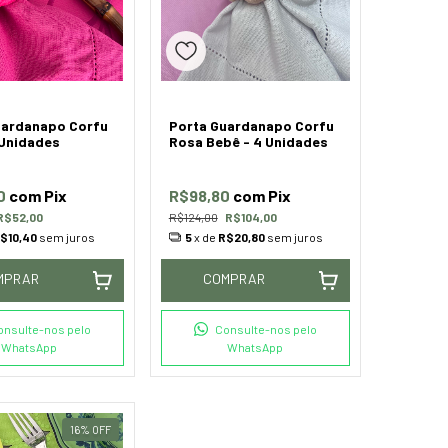
uardanapo Corfu
Porta Guardanapo Corfu
 Unidades
Rosa Bebê - 4 Unidades
0
com
Pix
R$98,80
com
Pix
R$52,00
R$124,00
R$104,00
$10,40
sem juros
5
x de
R$20,80
sem juros
MPRAR
COMPRAR
onsulte-nos pelo
Consulte-nos pelo
WhatsApp
WhatsApp
16
%
OFF