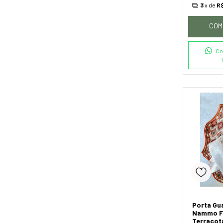
3
x de
R$
COM
Co
Porta Gu
Nammo Fi
Terracot