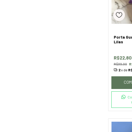
Porta Gu
Lilas
R$22,8
R$39,00
R
2
x de
R$
COM
Co