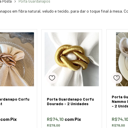
a Posta
Porta Guardanapos
apos em fibra natural, veludo e tecido, para dar o toque final à mesa. Co
Porta G
ardanapo Corfu
Porta Guardanapo Corfu
Nammo F
ht
Dourado - 2 Unidades
- 2 Unid
5
com
Pix
R$74,10
com
Pix
R$74,1
R$78,00
R$78,00