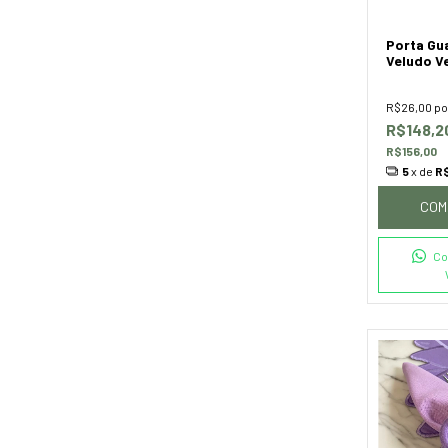
Porta Gu
Veludo V
R$26,00
po
R$148,
R$156,00
5
x de
R$
COM
Co