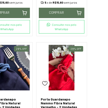
$15,60
sem juros
5
x de
R$15,60
sem juros
MPRAR
COMPRAR
onsulte-nos pelo
Consulte-nos pelo
WhatsApp
WhatsApp
29
%
OFF
29
%
OFF
uardanapo
Porta Guardanapo
ibra Natural
Nammo Fibra Natural
- 2 Unidades
Vermelho - 2 Unidades