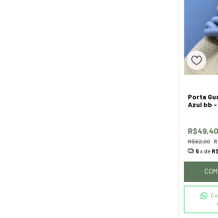
Porta Gu
Azul bb 
R$49,4
R$62,00
R
5
x de
R$
COM
Co