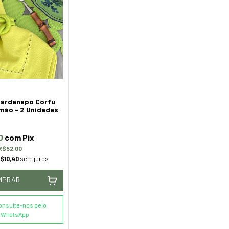
uardanapo Corfu
mão - 2 Unidades
0
com
Pix
R$52,00
$10,40
sem juros
MPRAR
onsulte-nos pelo
WhatsApp