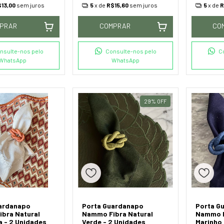
13,00
sem juros
5
x de
R$15,60
sem juros
5
x de
R
PRAR
COMPRAR
CO
nsulte-nos pelo
Consulte-nos pelo
C
WhatsApp
WhatsApp
29
%
OFF
ardanapo
Porta Guardanapo
Porta G
bra Natural
Nammo Fibra Natural
Nammo F
a - 2 Unidades
Verde - 2 Unidades
Marinho 