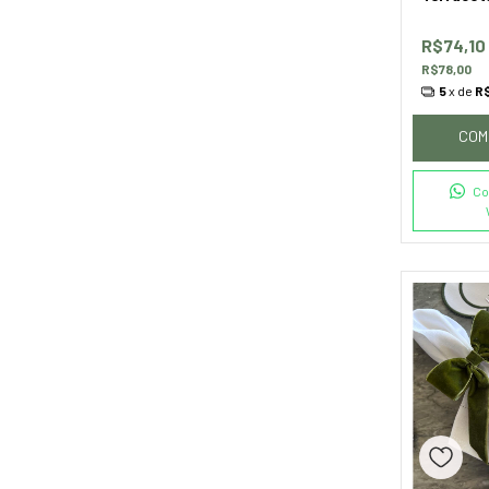
R$74,10
R$78,00
5
x de
R$
COM
Co