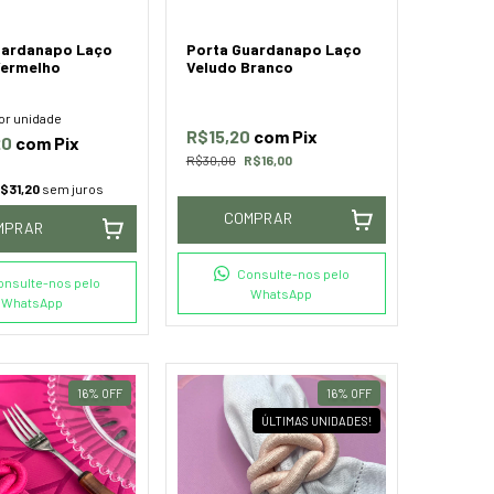
uardanapo Laço
Porta Guardanapo Laço
Vermelho
Veludo Branco
or unidade
R$15,20
com
Pix
20
com
Pix
R$30,00
R$16,00
$31,20
sem juros
COMPRAR
MPRAR
Consulte-nos pelo
onsulte-nos pelo
WhatsApp
WhatsApp
16
%
OFF
16
%
OFF
ÚLTIMAS UNIDADES!